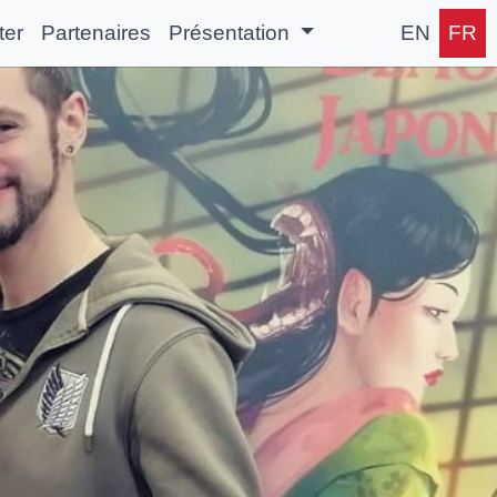
ter
Partenaires
Présentation
EN
FR